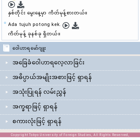
နှစ်တိုင်း မွေးနေ့မှာ
ကိတ်မုန့်
စားတယ်။
Ada tujuh potong kek.
ကိတ်မုန့်
ခုနစ်ခု ရှိတယ်။
ဝေါဟာရမော်ဂျူး
အခြေခံဝေါဟာရလေ့လာခြင်း
အဓိပ္ပာယ်အမျိုးအစားဖြင့် ရှာရန်
အသုံးပြုရန် လမ်းညွှန်
အက္ခရာဖြင့် ရှာရန်
စကားလုံးဖြင့် ရှာရန်
Copyright Tokyo University of Foreign Studies, All Rights Reserved,