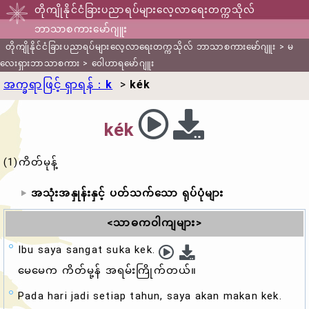
တိုကျိုနိုင်ငံခြားပညာရပ်များလေ့လာရေးတက္ကသိုလ်
ဘာသာစကားမော်ဂျူး
တိုကျိုနိုင်ငံခြားပညာရပ်များလေ့လာရေးတက္ကသိုလ် ဘာသာစကားမော်ဂျူး
>
မ
လေးရှားဘာသာစကား
>
ဝေါဟာရမော်ဂျူး
အက္ခရာဖြင့် ရှာရန်：
k
>
kék
kék
(1)ကိတ်မုန့်
အသုံးအနှုန်းနှင့် ပတ်သက်သော ရုပ်ပုံများ
<သာဓကဝါကျများ>
Ibu saya sangat suka kek.
မေမေက ကိတ်မု့န် အရမ်းကြိုက်တယ်။
Pada hari jadi setiap tahun, saya akan makan kek.