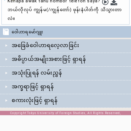
Kenapa awak tahu nombor telefon saya?
ဘယ်လိုလုပ် ကျွန်မ(/ကျွန်တော်) ဖုန်းနံပါတ်ကို သိသွားတာ
လဲ။
ဝေါဟာရမော်ဂျူး
အခြေခံဝေါဟာရလေ့လာခြင်း
အဓိပ္ပာယ်အမျိုးအစားဖြင့် ရှာရန်
အသုံးပြုရန် လမ်းညွှန်
အက္ခရာဖြင့် ရှာရန်
စကားလုံးဖြင့် ရှာရန်
Copyright Tokyo University of Foreign Studies, All Rights Reserved,