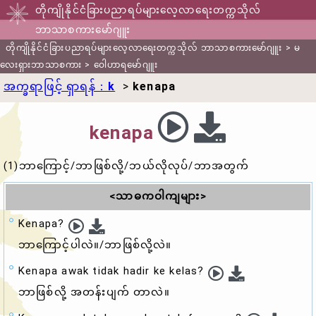
တိုကျိုနိုင်ငံခြားပညာရပ်များလေ့လာရေးတက္ကသိုလ်
ဘာသာစကားမော်ဂျူး
တိုကျိုနိုင်ငံခြားပညာရပ်များလေ့လာရေးတက္ကသိုလ် ဘာသာစကားမော်ဂျူး
>
မ
လေးရှားဘာသာစကား
>
ဝေါဟာရမော်ဂျူး
အက္ခရာဖြင့် ရှာရန်：
k
>
kenapa
kenapa
(1)ဘာကြောင့်/ဘာဖြစ်လို့/ဘယ်လိုလုပ်/ဘာအတွက်
<သာဓကဝါကျများ>
Kenapa?
ဘာကြောင့်ပါလဲ။/ဘာဖြစ်လို့လဲ။
Kenapa awak tidak hadir ke kelas?
ဘာဖြစ်လို့ အတန်းပျက် တာလဲ။