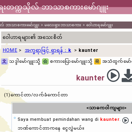
ာရေးတက္ကသိုလ် ဘာသာစကားမော်ဂျူး
သိုလ် ဘာသာစကားမော်ဂျူး
>
မလေးရှားဘာသာစကား
>
ဝေါဟာရမော်ဂျူး
ဝေါဟာရများ၏ အသေးစိတ်
HOME
>
အက္ခရာဖြင့် ရှာရန်：
k
>
kaunter
文
သဒ္ဒါမော်ဂျူးသို့
会
စကားပြောမော်ဂျူးသို့
発
အသံထွက်မော်ဂျ
kaunter
(1)ကောင်တာ/လက်ခံကောင်တာ
<သာဓကဝါကျများ>
Saya membuat pemindahan wang di
kaunter
.
ဘဏ်ကောင်တာကနေ ငွေလွှဲမယ်။