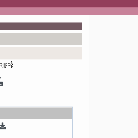
ူးသို့