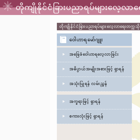
တိုကျိုနိုင်ငံခြားပညာရပ်များလေ့လ
တိုကျိုနိုင်ငံခြားပညာရပ်များလေ့လာရေးတက္က
ဝေါဟာရမော်ဂျူး
အခြေခံဝေါဟာရလေ့လာခြင်း
အဓိပ္ပာယ်အမျိုးအစားဖြင့် ရှာရန်
အသုံးပြုရန် လမ်းညွှန်
အက္ခရာဖြင့် ရှာရန်
စကားလုံးဖြင့် ရှာရန်