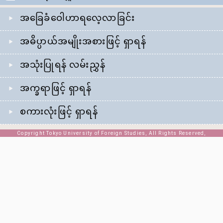
အခြေခံဝေါဟာရလေ့လာခြင်း
အဓိပ္ပာယ်အမျိုးအစားဖြင့် ရှာရန်
အသုံးပြုရန် လမ်းညွှန်
အက္ခရာဖြင့် ရှာရန်
စကားလုံးဖြင့် ရှာရန်
Copyright Tokyo University of Foreign Studies, All Rights Reserved,