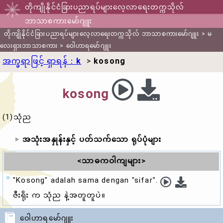
တိုကျိုနိုင်ငံခြားပညာရပ်များလေ့လာရေးတက္ကသိုလ်
ဘာသာစကားမော်ဂျူး
တိုကျိုနိုင်ငံခြားပညာရပ်များလေ့လာရေးတက္ကသိုလ် ဘာသာစကားမော်ဂျူး
>
မ
လေးရှားဘာသာစကား
>
ဝေါဟာရမော်ဂျူး
အက္ခရာဖြင့် ရှာရန်：
k
>
kosong
kosong
(1)သုံည
အသုံးအနှုန်းနှင့် ပတ်သက်သော ရုပ်ပုံများ
<သာဓကဝါကျများ>
"Kosong" adalah sama dengan "sifar".
ဇီးရိုး က
သုံည
နဲ့အတူတူပဲ။
ဝေါဟာရမော်ဂျူး