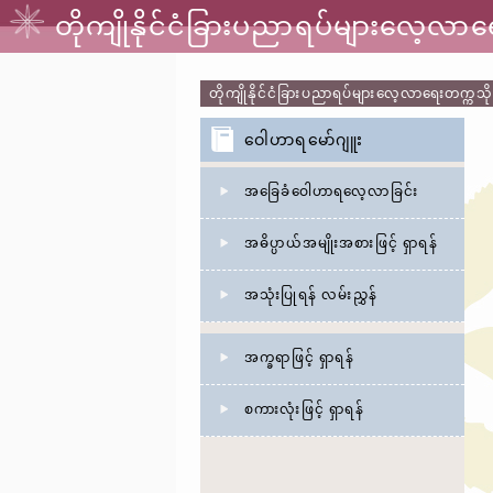
တိုကျိုနိုင်ငံခြားပညာရပ်များလေ့လ
တိုကျိုနိုင်ငံခြားပညာရပ်များလေ့လာရေးတက္က
ဝေါဟာရမော်ဂျူး
အခြေခံဝေါဟာရလေ့လာခြင်း
အဓိပ္ပာယ်အမျိုးအစားဖြင့် ရှာရန်
အသုံးပြုရန် လမ်းညွှန်
အက္ခရာဖြင့် ရှာရန်
စကားလုံးဖြင့် ရှာရန်