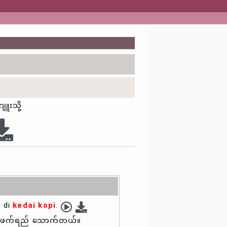
ူးသို့
h di
kedai kopi
.
်ဖက်ရည် သောက်တယ်။