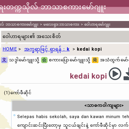
ာရေးတက္ကသိုလ် ဘာသာစကားမော်ဂျူး
သိုလ် ဘာသာစကားမော်ဂျူး
>
မလေးရှားဘာသာစကား
>
ဝေါဟာရမော်ဂျူး
ဝေါဟာရများ၏ အသေးစိတ်
HOME
>
အက္ခရာဖြင့် ရှာရန်：
k
>
kedai kopi
文
သဒ္ဒါမော်ဂျူးသို့
会
စကားပြောမော်ဂျူးသို့
発
အသံထွက်မော်ဂျ
kedai kopi
(1)ကော်ဖီဆိုင်
<သာဓကဝါကျများ>
Selepas habis sekolah, saya dan kawan minum te
ကျောင်းဆင်းပြီးတော့မှ သူငယ်ချင်းနဲ့
ကော်ဖီဆိုင်
မှာ လက