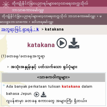
တိုကျိုနိုင်ငံခြားပညာရပ်များလေ့လာရေးတက္ကသိုလ်
ဘာသာစကားမော်ဂျူး
တိုကျိုနိုင်ငံခြားပညာရပ်များလေ့လာရေးတက္ကသိုလ် ဘာသာစကားမော်ဂျူး
>
မ
လေးရှားဘာသာစကား
>
ဝေါဟာရမော်ဂျူး
အက္ခရာဖြင့် ရှာရန်：
k
>
katakana
katakana
(1)ခတခန/ခတခနအက္ခရာ
အသုံးအနှုန်းနှင့် ပတ်သက်သော ရုပ်ပုံများ
<သာဓကဝါကျများ>
Ada banyak perkataan tulisan
katakana
dalam
bahasa Jepun.
ဂျပန်စာမှာ ခတခန စကားတွေ အများကြီး ရှိတယ်။