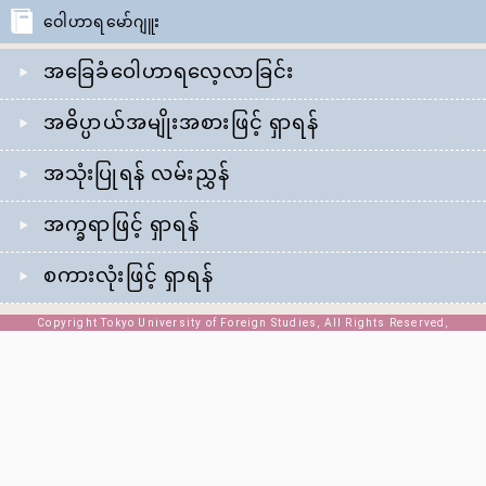
ဝေါဟာရမော်ဂျူး
အခြေခံဝေါဟာရလေ့လာခြင်း
အဓိပ္ပာယ်အမျိုးအစားဖြင့် ရှာရန်
အသုံးပြုရန် လမ်းညွှန်
အက္ခရာဖြင့် ရှာရန်
စကားလုံးဖြင့် ရှာရန်
Copyright Tokyo University of Foreign Studies, All Rights Reserved,