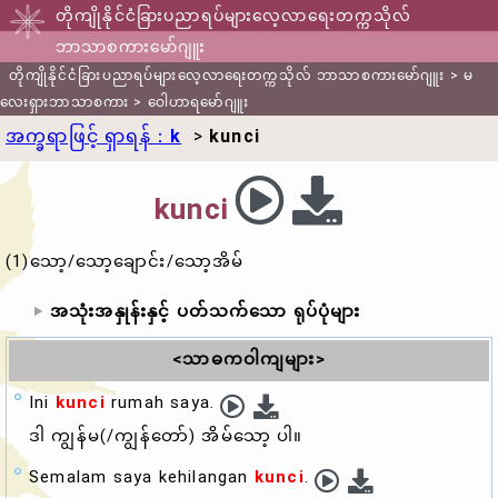
တိုကျိုနိုင်ငံခြားပညာရပ်များလေ့လာရေးတက္ကသိုလ်
ဘာသာစကားမော်ဂျူး
တိုကျိုနိုင်ငံခြားပညာရပ်များလေ့လာရေးတက္ကသိုလ် ဘာသာစကားမော်ဂျူး
>
မ
လေးရှားဘာသာစကား
>
ဝေါဟာရမော်ဂျူး
အက္ခရာဖြင့် ရှာရန်：
k
>
kunci
kunci
(1)သော့/သော့ချောင်း/သော့အိမ်
အသုံးအနှုန်းနှင့် ပတ်သက်သော ရုပ်ပုံများ
<သာဓကဝါကျများ>
Ini
kunci
rumah saya.
ဒါ ကျွန်မ(/ကျွန်တော်) အိမ်သော့ ပါ။
Semalam saya kehilangan
kunci
.