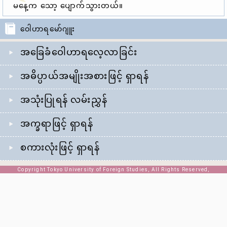
မနေ့က သော့ ပျောက်သွားတယ်။
ဝေါဟာရမော်ဂျူး
အခြေခံဝေါဟာရလေ့လာခြင်း
အဓိပ္ပာယ်အမျိုးအစားဖြင့် ရှာရန်
အသုံးပြုရန် လမ်းညွှန်
အက္ခရာဖြင့် ရှာရန်
စကားလုံးဖြင့် ရှာရန်
Copyright Tokyo University of Foreign Studies, All Rights Reserved,