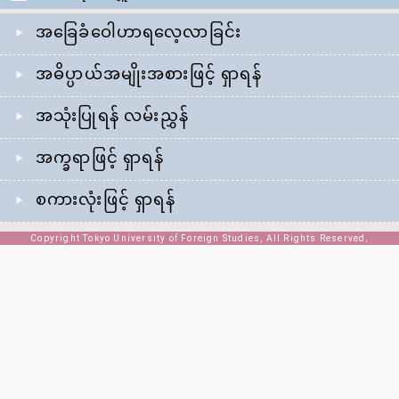
အခြေခံဝေါဟာရလေ့လာခြင်း
အဓိပ္ပာယ်အမျိုးအစားဖြင့် ရှာရန်
အသုံးပြုရန် လမ်းညွှန်
အက္ခရာဖြင့် ရှာရန်
စကားလုံးဖြင့် ရှာရန်
Copyright Tokyo University of Foreign Studies, All Rights Reserved,