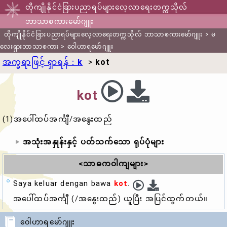
တိုကျိုနိုင်ငံခြားပညာရပ်များလေ့လာရေးတက္ကသိုလ်
ဘာသာစကားမော်ဂျူး
တိုကျိုနိုင်ငံခြားပညာရပ်များလေ့လာရေးတက္ကသိုလ် ဘာသာစကားမော်ဂျူး
>
မ
လေးရှားဘာသာစကား
>
ဝေါဟာရမော်ဂျူး
အက္ခရာဖြင့် ရှာရန်：
k
>
kot
kot
(1)အပေါ်ထပ်အင်္ကျီ/အနွေးထည်
အသုံးအနှုန်းနှင့် ပတ်သက်သော ရုပ်ပုံများ
<သာဓကဝါကျများ>
Saya keluar dengan bawa
kot
.
အပေါ်ထပ်အင်္ကျီ (/အနွေးထည်) ယူပြီး အပြင်ထွက်တယ်။
ဝေါဟာရမော်ဂျူး