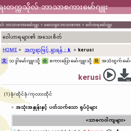
ာရေးတက္ကသိုလ် ဘာသာစကားမော်ဂျူး
သိုလ် ဘာသာစကားမော်ဂျူး
>
မလေးရှားဘာသာစကား
>
ဝေါဟာရမော်ဂျူး
ဝေါဟာရများ၏ အသေးစိတ်
HOME
>
အက္ခရာဖြင့် ရှာရန်：
k
>
kerusi
文
သဒ္ဒါမော်ဂျူးသို့
会
စကားပြောမော်ဂျူးသို့
発
အသံထွက်မော်ဂျ
kerusi
(1)ခုံ/ထိုင်ခုံ/ကုလားထိုင်
အသုံးအနှုန်းနှင့် ပတ်သက်သော ရုပ်ပုံများ
<သာဓကဝါကျများ>