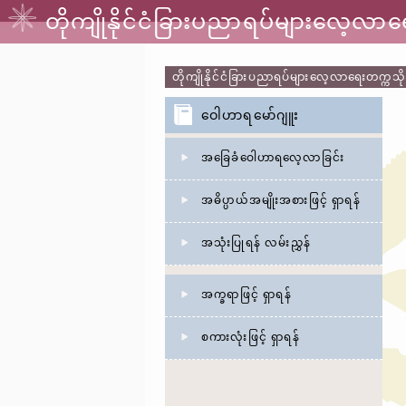
တိုကျိုနိုင်ငံခြားပညာရပ်များလေ့လ
တိုကျိုနိုင်ငံခြားပညာရပ်များလေ့လာရေးတက္က
ဝေါဟာရမော်ဂျူး
အခြေခံဝေါဟာရလေ့လာခြင်း
အဓိပ္ပာယ်အမျိုးအစားဖြင့် ရှာရန်
အသုံးပြုရန် လမ်းညွှန်
အက္ခရာဖြင့် ရှာရန်
စကားလုံးဖြင့် ရှာရန်