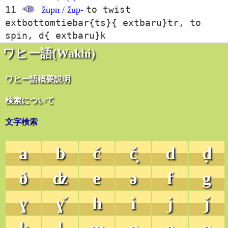
11
to twist
župn / žup-
extbottomtiebar{ts}{ extbaru}tr, to
spin, d{ extbaru}k
ワヒー語(Wakhi)
ワヒー語概要説明
検索について
文字検索
a
b
č
č̣
d
ḍ
ð
ʣ
e
ə
f
g
ɣ
ɣ̌
h
i
j
ǰ