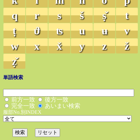
k
l
m
n
o
p
q
r
s
š
ṣ̌
t
ṭ
ϑ
ʦ
u
ʉ
v
w
x
x̌
y
z
ž
ẓ̌
単語検索
前方一致
後方一致
完全一致
あいまい検索
服部No.別INDEX