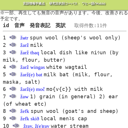
言語情報学拠点
>
研究目的別コーパス
>
ワヒー語(Wakhi)
※一部、再生しても無音の音声があります。今後、改善される
予定です。
id 音声 発音表記 英訳
取得件数:11件
1
spun wool (sheep's wool only)
žʉtr
2
milk
žarž
3
local dish like niｩun (by
žarž tbaq
milk, flour, butter)
4
white wagtail
žarž wingas
5
milk bat (milk, flour,
žarž(e) bat
maska, salt)
6
mo{v{c}} with milk
žarž(e) moč
7
1) grain (in general) 2) ear
žaw
(of wheat etc)
8
spun wool (goat's and sheep)
žefk
9
local menﾕs cap
žefk skið
10
water stream
žrav, ž(e)rav