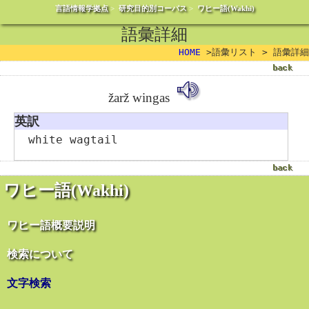
言語情報学拠点
>
研究目的別コーパス
>
ワヒー語(Wakhi)
語彙詳細
HOME
>語彙リスト > 語彙詳細
žarž wingas
英訳
white wagtail
ワヒー語(Wakhi)
ワヒー語概要説明
検索について
文字検索