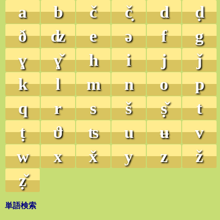
a
b
č
č̣
d
ḍ
ð
ʣ
e
ə
f
g
ɣ
ɣ̌
h
i
j
ǰ
k
l
m
n
o
p
q
r
s
š
ṣ̌
t
ṭ
ϑ
ʦ
u
ʉ
v
w
x
x̌
y
z
ž
ẓ̌
単語検索