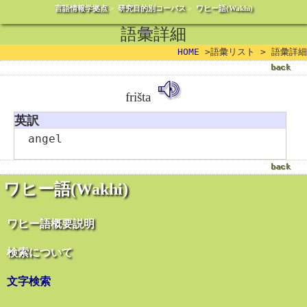
言語情報学拠点
>
研究目的別コーパス
>
ワヒー語(Wakhi)
語彙詳細
HOME
>語彙リスト > 語彙詳細
frišta
英訳
angel
ワヒー語(Wakhi)
ワヒー語概要説明
検索について
文字検索