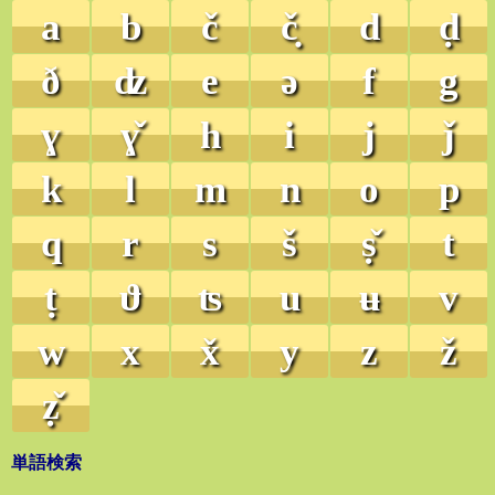
a
b
č
č̣
d
ḍ
ð
ʣ
e
ə
f
g
ɣ
ɣ̌
h
i
j
ǰ
k
l
m
n
o
p
q
r
s
š
ṣ̌
t
ṭ
ϑ
ʦ
u
ʉ
v
w
x
x̌
y
z
ž
ẓ̌
単語検索