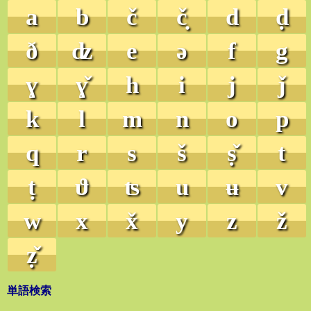
a
b
č
č̣
d
ḍ
ð
ʣ
e
ə
f
g
ɣ
ɣ̌
h
i
j
ǰ
k
l
m
n
o
p
q
r
s
š
ṣ̌
t
ṭ
ϑ
ʦ
u
ʉ
v
w
x
x̌
y
z
ž
ẓ̌
単語検索