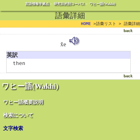
言語情報学拠点
>
研究目的別コーパス
>
ワヒー語(Wakhi)
語彙詳細
HOME
>語彙リスト > 語彙詳細
x̌e
英訳
then
ワヒー語(Wakhi)
ワヒー語概要説明
検索について
文字検索