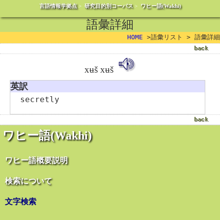
言語情報学拠点
>
研究目的別コーパス
>
ワヒー語(Wakhi)
語彙詳細
HOME
>語彙リスト > 語彙詳細
xʉš xʉš
英訳
secretly
ワヒー語(Wakhi)
ワヒー語概要説明
検索について
文字検索