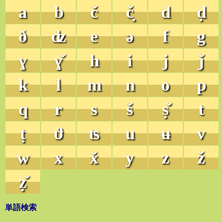
a
b
č
č̣
d
ḍ
ð
ʣ
e
ə
f
g
ɣ
ɣ̌
h
i
j
ǰ
k
l
m
n
o
p
q
r
s
š
ṣ̌
t
ṭ
ϑ
ʦ
u
ʉ
v
w
x
x̌
y
z
ž
ẓ̌
単語検索