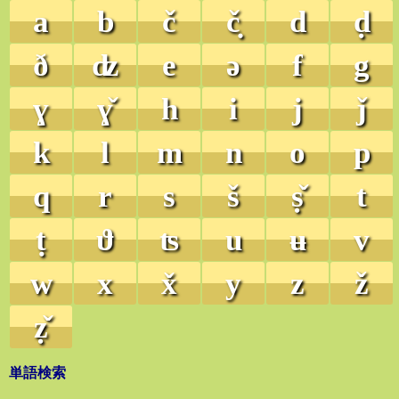
a
b
č
č̣
d
ḍ
ð
ʣ
e
ə
f
g
ɣ
ɣ̌
h
i
j
ǰ
k
l
m
n
o
p
q
r
s
š
ṣ̌
t
ṭ
ϑ
ʦ
u
ʉ
v
w
x
x̌
y
z
ž
ẓ̌
単語検索