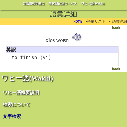
言語情報学拠点
>
研究目的別コーパス
>
ワヒー語(Wakhi)
語彙詳細
HOME
>語彙リスト > 語彙詳細
xlos woʦn
英訳
to finish (vi)
ワヒー語(Wakhi)
ワヒー語概要説明
検索について
文字検索