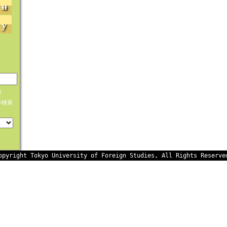
ʉ
y
致
い検索
opyright Tokyo University of Foreign Studies, All Rights Reserve