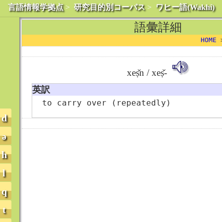
言語情報学拠点
>
研究目的別コーパス
>
ワヒー語(Wakhi)
語彙詳細
HOME
xeṣ̌n / xeṣ̌-
英訳
to carry over (repeatedly)
d
ə
h
l
q
t