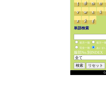
ṭ
ϑ
ʦ
u
v
w
x
x̌
z
ž
ẓ̌
単語検索
前方一致
後方一
完全一致
あいま
服部No.別INDEX
C