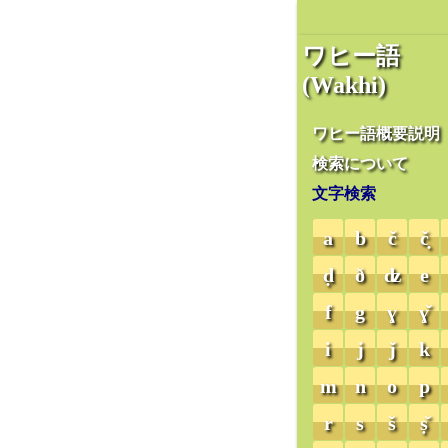
ワヒー語
(Wakhi)
ワヒー語概要説明
検索について
文字検索
a
b
č
č̣
ḍ
ð
ʣ
e
f
g
ɣ
ɣ̌
i
j
ǰ
k
m
n
o
p
r
s
š
ṣ̌