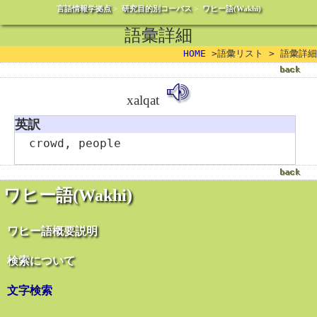
言語情報学拠点
>
研究目的別コーパス
>
ワヒー語(Wakhi)
語彙詳細
HOME
>語彙リスト > 語彙詳細
xalqat
英訳
crowd, people
ワヒー語(Wakhi)
ワヒー語概要説明
検索について
文字検索