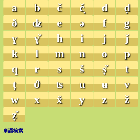
a
b
č
č̣
d
ḍ
ð
ʣ
e
ə
f
g
ɣ
ɣ̌
h
i
j
ǰ
k
l
m
n
o
p
q
r
s
š
ṣ̌
t
ṭ
ϑ
ʦ
u
ʉ
v
w
x
x̌
y
z
ž
ẓ̌
単語検索