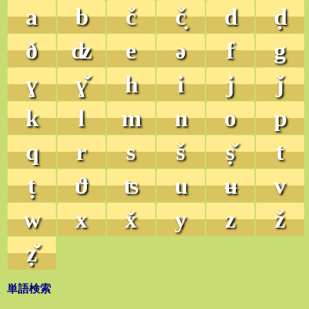
a
b
č
č̣
d
ḍ
ð
ʣ
e
ə
f
g
ɣ
ɣ̌
h
i
j
ǰ
k
l
m
n
o
p
q
r
s
š
ṣ̌
t
ṭ
ϑ
ʦ
u
ʉ
v
w
x
x̌
y
z
ž
ẓ̌
単語検索