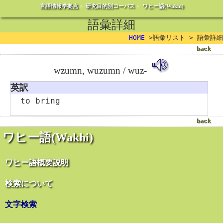
言語情報学拠点
>
研究目的別コーパス
>
ワヒー語(Wakhi)
語彙詳細
HOME
>語彙リスト > 語彙詳細
wzumn, wuzumn / wuz-
英訳
to bring
ワヒー語(Wakhi)
ワヒー語概要説明
検索について
文字検索