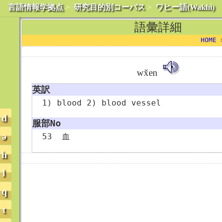
言語情報学拠点
>
研究目的別コーパス
>
ワヒー語(Wakhi)
語彙詳細
HOME
wx̌en
英訳
1) blood 2) blood vessel
d
服部No
ə
53
血
h
l
q
t