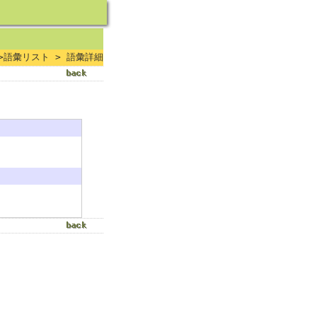
>語彙リスト > 語彙詳細