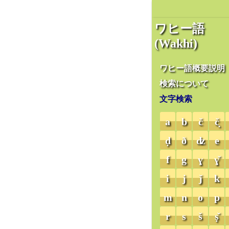
ワヒー語
(Wakhi)
ワヒー語概要説明
検索について
文字検索
a
b
č
č̣
ḍ
ð
ʣ
e
f
g
ɣ
ɣ̌
i
j
ǰ
k
m
n
o
p
r
s
š
ṣ̌