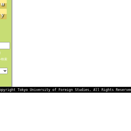
ʉ
y
致
い検索
opyright Tokyo University of Foreign Studies, All Rights Reserve