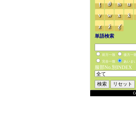
ṭ
ϑ
ʦ
u
v
w
x
x̌
z
ž
ẓ̌
単語検索
前方一致
後方一
完全一致
あいま
服部No.別INDEX
C