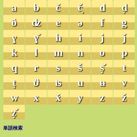
a
b
č
č̣
d
ḍ
ð
ʣ
e
ə
f
g
ɣ
ɣ̌
h
i
j
ǰ
k
l
m
n
o
p
q
r
s
š
ṣ̌
t
ṭ
ϑ
ʦ
u
ʉ
v
w
x
x̌
y
z
ž
ẓ̌
単語検索