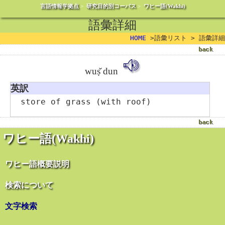
言語情報学拠点
>
研究目的別コーパス
>
ワヒー語(Wakhi)
語彙詳細
HOME
>語彙リスト > 語彙詳細
wuṣ̌ dun
英訳
store of grass (with roof)
ワヒー語(Wakhi)
ワヒー語概要説明
検索について
文字検索