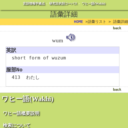
言語情報学拠点
>
研究目的別コーパス
>
ワヒー語(Wakhi)
語彙詳細
HOME
>語彙リスト > 語彙詳細
wum
英訳
short form of wuzum
服部No
413
わたし
ワヒー語(Wakhi)
ワヒー語概要説明
検索について