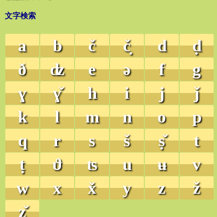
文字検索
a
b
č
č̣
d
ḍ
ð
ʣ
e
ə
f
g
ɣ
ɣ̌
h
i
j
ǰ
k
l
m
n
o
p
q
r
s
š
ṣ̌
t
ṭ
ϑ
ʦ
u
ʉ
v
w
x
x̌
y
z
ž
ẓ̌