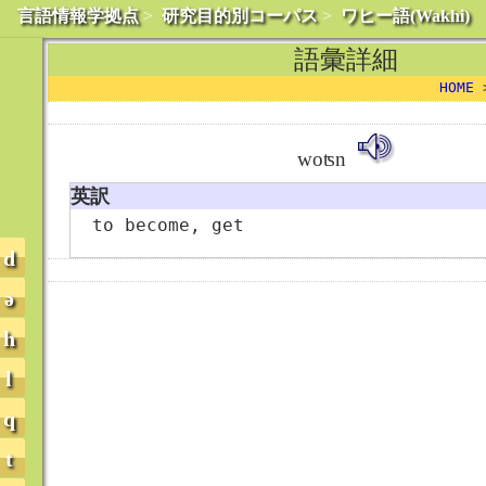
言語情報学拠点
>
研究目的別コーパス
>
ワヒー語(Wakhi)
語彙詳細
HOME
woʦn
英訳
to become, get
d
ə
h
l
q
t