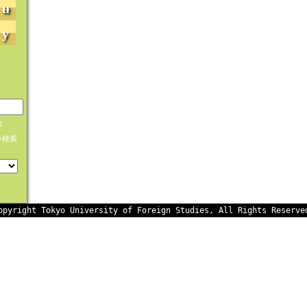
ʉ
y
致
い検索
opyright Tokyo University of Foreign Studies, All Rights Reserve