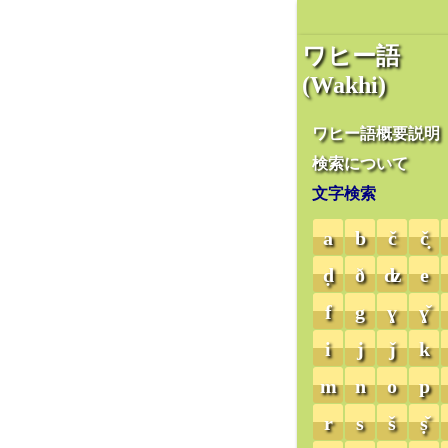
ワヒー語
(Wakhi)
ワヒー語概要説明
検索について
文字検索
a
b
č
č̣
ḍ
ð
ʣ
e
f
g
ɣ
ɣ̌
i
j
ǰ
k
m
n
o
p
r
s
š
ṣ̌