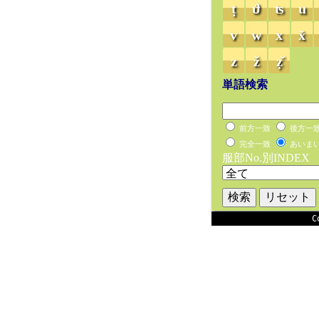
ṭ
ϑ
ʦ
u
v
w
x
x̌
z
ž
ẓ̌
単語検索
前方一致
後方一
完全一致
あいま
服部No.別INDEX
C