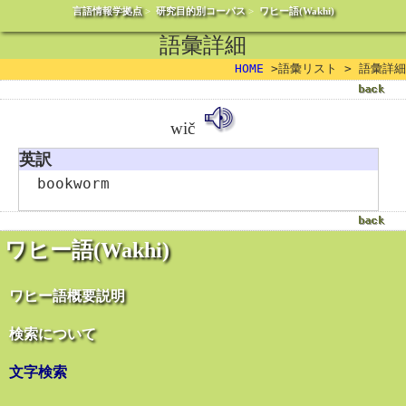
言語情報学拠点
>
研究目的別コーパス
>
ワヒー語(Wakhi)
語彙詳細
HOME
>語彙リスト > 語彙詳細
wič
英訳
bookworm
ワヒー語(Wakhi)
ワヒー語概要説明
検索について
文字検索