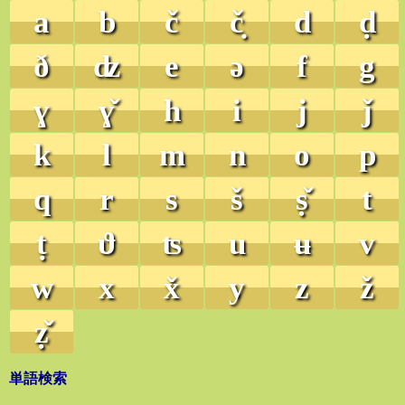
a
b
č
č̣
d
ḍ
ð
ʣ
e
ə
f
g
ɣ
ɣ̌
h
i
j
ǰ
k
l
m
n
o
p
q
r
s
š
ṣ̌
t
ṭ
ϑ
ʦ
u
ʉ
v
w
x
x̌
y
z
ž
ẓ̌
単語検索