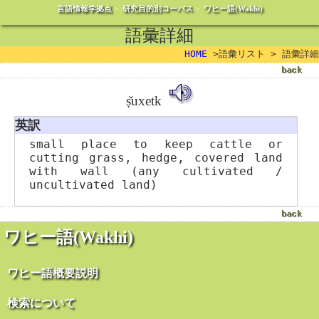
言語情報学拠点
>
研究目的別コーパス
>
ワヒー語(Wakhi)
語彙詳細
HOME
>語彙リスト > 語彙詳細
ṣ̌uxetk
英訳
small place to keep cattle or
cutting grass, hedge, covered land
with wall (any cultivated /
uncultivated land)
ワヒー語(Wakhi)
ワヒー語概要説明
検索について