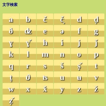
文字検索
a
b
č
č̣
d
ḍ
ð
ʣ
e
ə
f
g
ɣ
ɣ̌
h
i
j
ǰ
k
l
m
n
o
p
q
r
s
š
ṣ̌
t
ṭ
ϑ
ʦ
u
ʉ
v
w
x
x̌
y
z
ž
ẓ̌