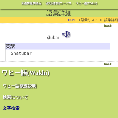
言語情報学拠点
>
研究目的別コーパス
>
ワヒー語(Wakhi)
語彙詳細
HOME
>語彙リスト > 語彙詳細
ṣ̌tʉbar
英訳
Shatubar
ワヒー語(Wakhi)
ワヒー語概要説明
検索について
文字検索