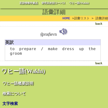
言語情報学拠点
>
研究目的別コーパス
>
ワヒー語(Wakhi)
語彙詳細
HOME
>語彙リスト > 語彙詳細
ṣ̌prəẓ̌ʉvn
英訳
to prepare / make dress up the
groom
ワヒー語(Wakhi)
ワヒー語概要説明
検索について
文字検索