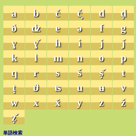
a
b
č
č̣
d
ḍ
ð
ʣ
e
ə
f
g
ɣ
ɣ̌
h
i
j
ǰ
k
l
m
n
o
p
q
r
s
š
ṣ̌
t
ṭ
ϑ
ʦ
u
ʉ
v
w
x
x̌
y
z
ž
ẓ̌
単語検索