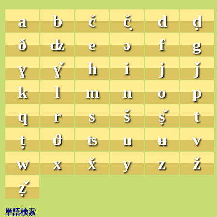
a
b
č
č̣
d
ḍ
ð
ʣ
e
ə
f
g
ɣ
ɣ̌
h
i
j
ǰ
k
l
m
n
o
p
q
r
s
š
ṣ̌
t
ṭ
ϑ
ʦ
u
ʉ
v
w
x
x̌
y
z
ž
ẓ̌
単語検索