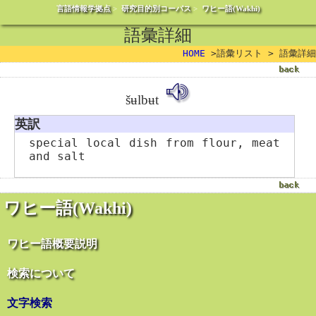
言語情報学拠点
>
研究目的別コーパス
>
ワヒー語(Wakhi)
語彙詳細
HOME
>語彙リスト > 語彙詳細
šʉlbʉt
英訳
special local dish from flour, meat
and salt
ワヒー語(Wakhi)
ワヒー語概要説明
検索について
文字検索