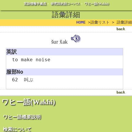
言語情報学拠点
>
研究目的別コーパス
>
ワヒー語(Wakhi)
語彙詳細
HOME
>語彙リスト > 語彙詳細
šur x̌ak
英訳
to make noise
服部No
62
叫ぶ
ワヒー語(Wakhi)
ワヒー語概要説明
検索について