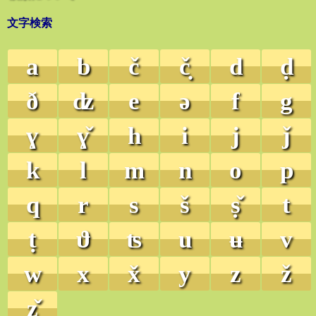
文字検索
a
b
č
č̣
d
ḍ
ð
ʣ
e
ə
f
g
ɣ
ɣ̌
h
i
j
ǰ
k
l
m
n
o
p
q
r
s
š
ṣ̌
t
ṭ
ϑ
ʦ
u
ʉ
v
w
x
x̌
y
z
ž
ẓ̌