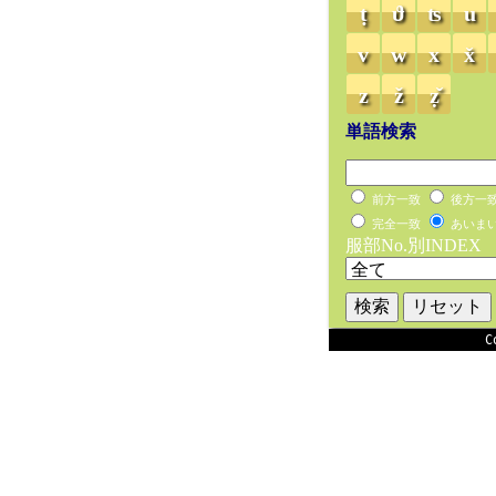
ṭ
ϑ
ʦ
u
v
w
x
x̌
z
ž
ẓ̌
単語検索
前方一致
後方一
完全一致
あいま
服部No.別INDEX
C