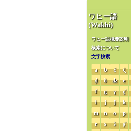
ワヒー語
(Wakhi)
ワヒー語概要説明
検索について
文字検索
a
b
č
č̣
ḍ
ð
ʣ
e
f
g
ɣ
ɣ̌
i
j
ǰ
k
m
n
o
p
r
s
š
ṣ̌