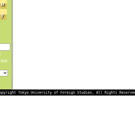
ʉ
y
致
い検索
opyright Tokyo University of Foreign Studies, All Rights Reserve