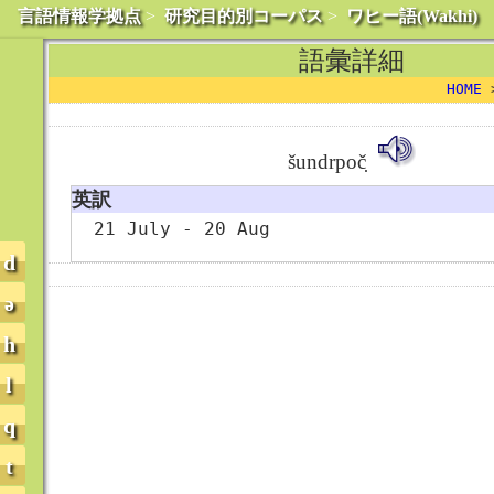
言語情報学拠点
>
研究目的別コーパス
>
ワヒー語(Wakhi)
語彙詳細
HOME
šundrpoč̣
英訳
21 July - 20 Aug
d
ə
h
l
q
t