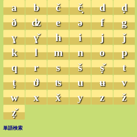
a
b
č
č̣
d
ḍ
ð
ʣ
e
ə
f
g
ɣ
ɣ̌
h
i
j
ǰ
k
l
m
n
o
p
q
r
s
š
ṣ̌
t
ṭ
ϑ
ʦ
u
ʉ
v
w
x
x̌
y
z
ž
ẓ̌
単語検索