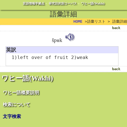
言語情報学拠点
>
研究目的別コーパス
>
ワヒー語(Wakhi)
語彙詳細
HOME
>語彙リスト > 語彙詳細
špʉk
英訳
1)left over of fruit 2)weak
ワヒー語(Wakhi)
ワヒー語概要説明
検索について
文字検索