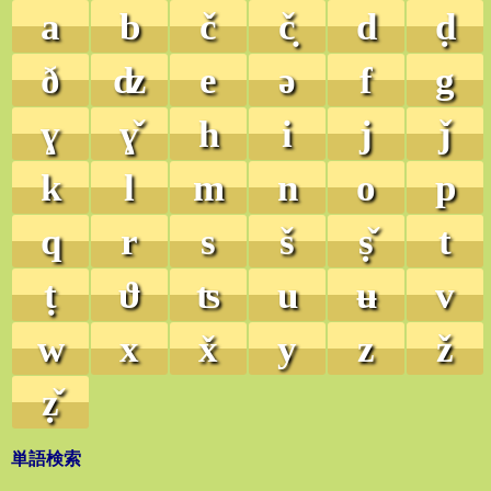
a
b
č
č̣
d
ḍ
ð
ʣ
e
ə
f
g
ɣ
ɣ̌
h
i
j
ǰ
k
l
m
n
o
p
q
r
s
š
ṣ̌
t
ṭ
ϑ
ʦ
u
ʉ
v
w
x
x̌
y
z
ž
ẓ̌
単語検索