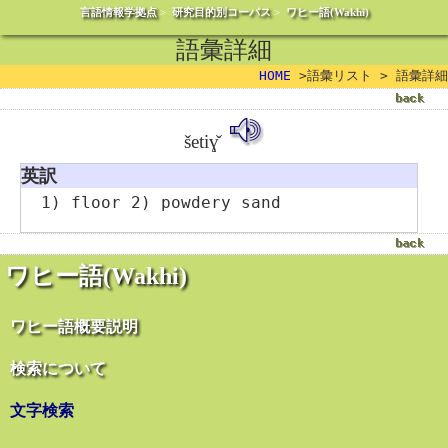
言語情報学拠点
>
研究目的別コーパス
>
ワヒー語(Wakhi)
語彙詳細
HOME
>語彙リスト > 語彙詳細
šetiɣ̌
英訳
1) floor 2) powdery sand
ワヒー語(Wakhi)
ワヒー語概要説明
検索について
文字検索