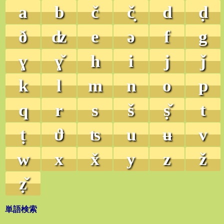
a
b
č
č̣
d
ḍ
ð
ʣ
e
ə
f
g
ɣ
ɣ̌
h
i
j
ǰ
k
l
m
n
o
p
q
r
s
š
ṣ̌
t
ṭ
ϑ
ʦ
u
ʉ
v
w
x
x̌
y
z
ž
ẓ̌
単語検索