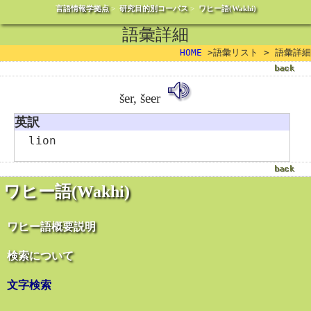
言語情報学拠点
>
研究目的別コーパス
>
ワヒー語(Wakhi)
語彙詳細
HOME
>語彙リスト > 語彙詳細
šer, šeer
英訳
lion
ワヒー語(Wakhi)
ワヒー語概要説明
検索について
文字検索