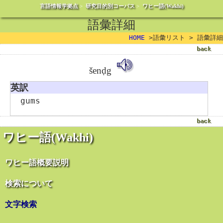
言語情報学拠点
>
研究目的別コーパス
>
ワヒー語(Wakhi)
語彙詳細
HOME
>語彙リスト > 語彙詳細
šenḍg
英訳
gums
ワヒー語(Wakhi)
ワヒー語概要説明
検索について
文字検索