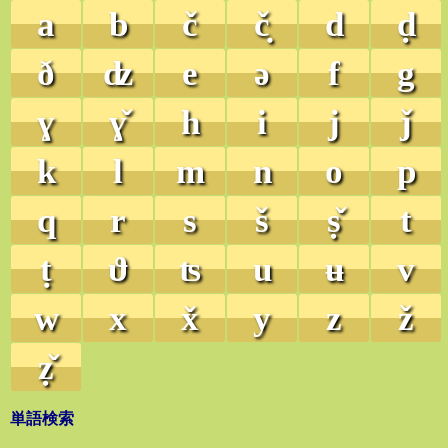
a
b
č
č̣
d
ḍ
ð
ʣ
e
ə
f
g
ɣ
ɣ̌
h
i
j
ǰ
k
l
m
n
o
p
q
r
s
š
ṣ̌
t
ṭ
ϑ
ʦ
u
ʉ
v
w
x
x̌
y
z
ž
ẓ̌
単語検索