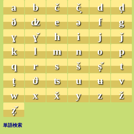
a
b
č
č̣
d
ḍ
ð
ʣ
e
ə
f
g
ɣ
ɣ̌
h
i
j
ǰ
k
l
m
n
o
p
q
r
s
š
ṣ̌
t
ṭ
ϑ
ʦ
u
ʉ
v
w
x
x̌
y
z
ž
ẓ̌
単語検索