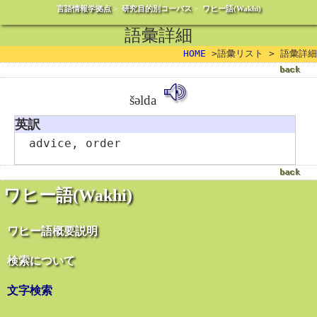
言語情報学拠点
>
研究目的別コーパス
>
ワヒー語(Wakhi)
語彙詳細
HOME
>語彙リスト > 語彙詳細
šəlda
英訳
advice, order
ワヒー語(Wakhi)
ワヒー語概要説明
検索について
文字検索