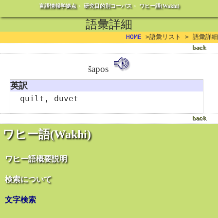
言語情報学拠点
>
研究目的別コーパス
>
ワヒー語(Wakhi)
語彙詳細
HOME
>語彙リスト > 語彙詳細
šapos
英訳
quilt, duvet
ワヒー語(Wakhi)
ワヒー語概要説明
検索について
文字検索