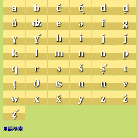
a
b
č
č̣
d
ḍ
ð
ʣ
e
ə
f
g
ɣ
ɣ̌
h
i
j
ǰ
k
l
m
n
o
p
q
r
s
š
ṣ̌
t
ṭ
ϑ
ʦ
u
ʉ
v
w
x
x̌
y
z
ž
ẓ̌
単語検索