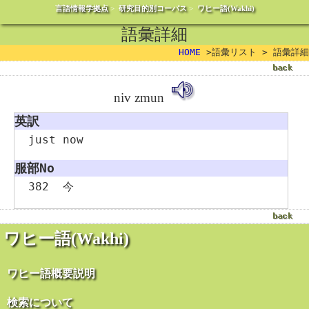
言語情報学拠点
>
研究目的別コーパス
>
ワヒー語(Wakhi)
語彙詳細
HOME
>語彙リスト > 語彙詳細
niv zmun
英訳
just now
服部No
382
今
ワヒー語(Wakhi)
ワヒー語概要説明
検索について