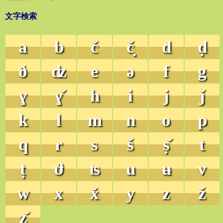
文字検索
a
b
č
č̣
d
ḍ
ð
ʣ
e
ə
f
g
ɣ
ɣ̌
h
i
j
ǰ
k
l
m
n
o
p
q
r
s
š
ṣ̌
t
ṭ
ϑ
ʦ
u
ʉ
v
w
x
x̌
y
z
ž
ẓ̌