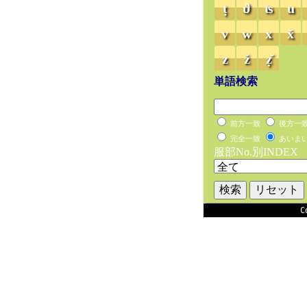
ṭ
ϑ
ʦ
u
v
w
x
x̌
z
ž
ẓ̌
単語検索
前方一致
後方一
完全一致
あいま
服部No.別INDEX
C