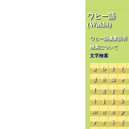
ワヒー語
(Wakhi)
ワヒー語概要説明
検索について
文字検索
a
b
č
č̣
ḍ
ð
ʣ
e
f
g
ɣ
ɣ̌
i
j
ǰ
k
m
n
o
p
r
s
š
ṣ̌