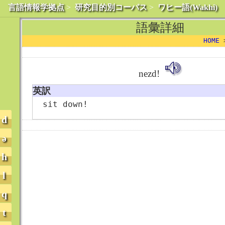
言語情報学拠点
>
研究目的別コーパス
>
ワヒー語(Wakhi)
語彙詳細
HOME
nezd!
英訳
sit down!
d
ə
h
l
q
t