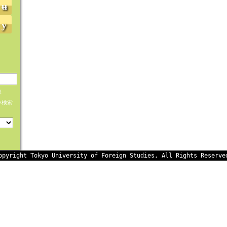
ʉ
y
致
い検索
opyright Tokyo University of Foreign Studies, All Rights Reserve