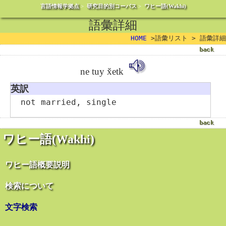
言語情報学拠点
>
研究目的別コーパス
>
ワヒー語(Wakhi)
語彙詳細
HOME
>語彙リスト > 語彙詳細
ne tuy x̌etk
英訳
not married, single
ワヒー語(Wakhi)
ワヒー語概要説明
検索について
文字検索