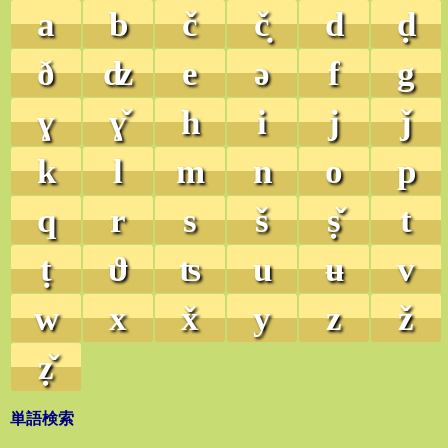
a
b
č
č̣
d
ḍ
ð
ʣ
e
ə
f
g
ɣ
ɣ̌
h
i
j
ǰ
k
l
m
n
o
p
q
r
s
š
ṣ̌
t
ṭ
ϑ
ʦ
u
ʉ
v
w
x
x̌
y
z
ž
ẓ̌
単語検索