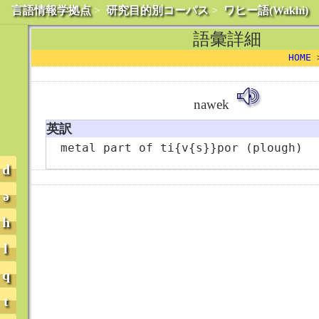
言語情報学拠点
>
研究目的別コーパス
>
ワヒー語(Wakhi)
語彙詳細
HOME
nawek
英訳
metal part of ti{v{s}}por (plough)
d
ə
h
l
q
t