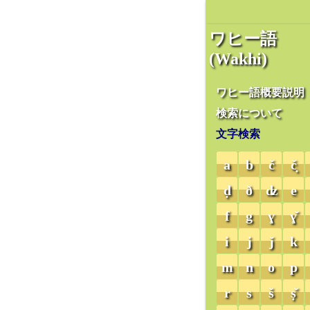
ワヒー語
(Wakhi)
ワヒー語概要説明
検索について
文字検索
a
b
č
č̣
ḍ
ð
ʣ
e
f
g
ɣ
ɣ̌
i
j
ǰ
k
m
n
o
p
r
s
š
ṣ̌