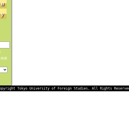
ʉ
y
致
い検索
opyright Tokyo University of Foreign Studies, All Rights Reserve