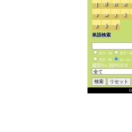
ṭ
ϑ
ʦ
u
v
w
x
x̌
z
ž
ẓ̌
単語検索
前方一致
後方一
完全一致
あいま
服部No.別INDEX
C