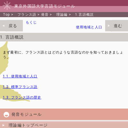
東京外国語大学言語モジュール
Top
>
フランス語
> 発音 >
理論編
>
1.言語概説
もくじ
戻る
進む
使用地域と人口
1. 言語概説
まず最初に、フランス語とはどのような言語なのかを知っておきましょ
う。
1.1. 使用地域と人口
1.2. 標準フランス語
1.3. フランス語の歴史
発音モジュール
理論編トップページ