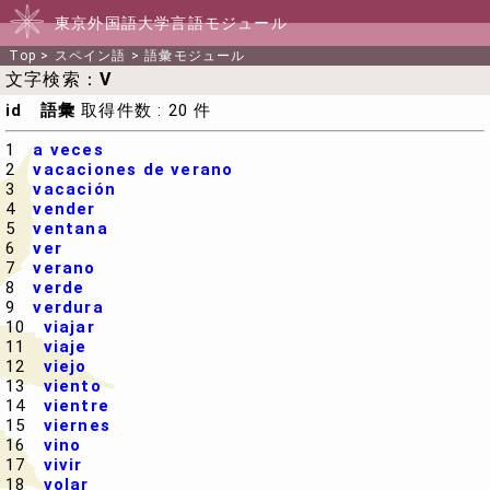
東京外国語大学言語モジュール
Top
>
スペイン語
>
語彙モジュール
文字検索：
V
id 語彙
取得件数 : 20 件
1
a veces
2
vacaciones de verano
3
vacación
4
vender
5
ventana
6
ver
7
verano
8
verde
9
verdura
10
viajar
11
viaje
12
viejo
13
viento
14
vientre
15
viernes
16
vino
17
vivir
18
volar