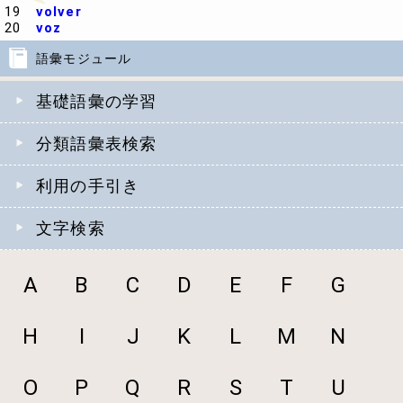
19
volver
20
voz
語彙モジュール
基礎語彙の学習
分類語彙表検索
利用の手引き
文字検索
A
B
C
D
E
F
G
H
I
J
K
L
M
N
O
P
Q
R
S
T
U