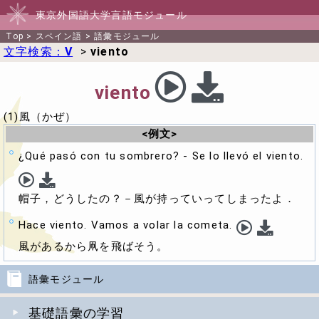
東京外国語大学言語モジュール
Top
>
スペイン語
>
語彙モジュール
文字検索：
V
>
viento
viento
(1)風（かぜ）
<例文>
¿Qué pasó con tu sombrero? - Se lo llevó el viento.
帽子，どうしたの？－風が持っていってしまったよ．
Hace viento. Vamos a volar la cometa.
風があるから凧を飛ばそう。
語彙モジュール
基礎語彙の学習