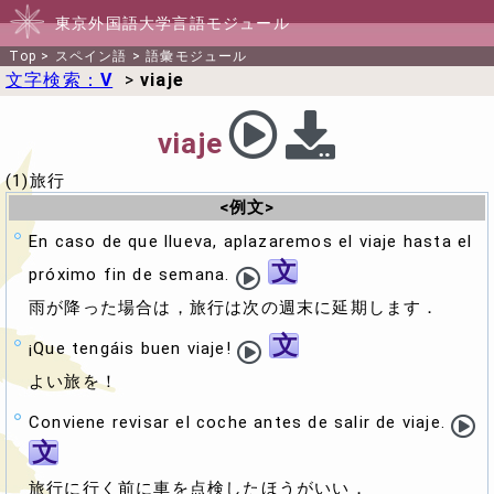
東京外国語大学言語モジュール
Top
>
スペイン語
>
語彙モジュール
文字検索：
V
>
viaje
viaje
(1)旅行
<例文>
En caso de que llueva, aplazaremos el viaje hasta el
文
próximo fin de semana.
雨が降った場合は，旅行は次の週末に延期します．
文
¡Que tengáis buen viaje!
よい旅を！
Conviene revisar el coche antes de salir de viaje.
文
旅行に行く前に車を点検したほうがいい．