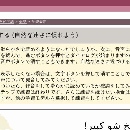
ラビア語
会話
学習者用
する
自然な速さに慣れよう
な滑らかさで読めるようになったでしょうか。次に、音声
トを選んで、進むボタンを押すとダイアログが始まります
は音声ボタンで消すこともできます。自然な速さに近づけ
を表示したくない場合は、文字ボタンを押して消すことも
音声について発音してみてください。
がついたら、録音をして滑らかに読めているか確認をして
ステップで練習は終わりです。さらに練習を続けたい場合
返すか、他の学習モデルを選択して練習をしてください。
 شو كبير!‏