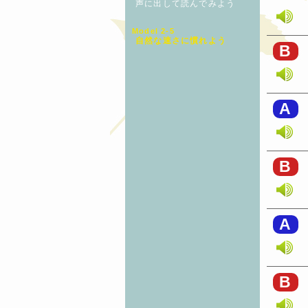
声に出して読んでみよう
Model 2-5
自然な速さに慣れよう
B
A
B
A
B