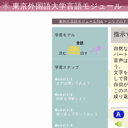
東京外国語大学言語モジュール
東外大言語モジュール
Top
シリアのア
指示
学習モデル
音読
自然
読む
話す
パー
音声
う。
学習ステップ
文字
しで
Model 2-1
まずは聞いてみよう
自信
この
Model 2-2
繰り
内容を理解しよう
Model 2-3
A
繰り返して言ってみよう
Model 2-4