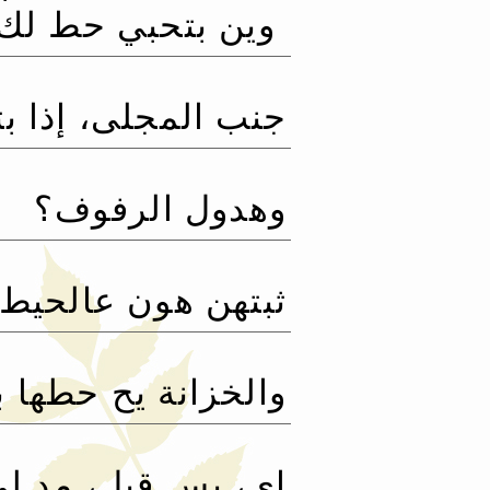
‏ وين بتحبي حط لك 
جنب المجلى، إذا بتر
وهدول الرفوف؟
ثبتهن هون عالحيط.‏
والخزانة يح حطها 
إي، بس قبل، مد لي 