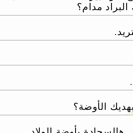
البراد مدام؟
يد.‏
بهديك الأوضة؟
هالسجادة بأوضة الولاد.‏