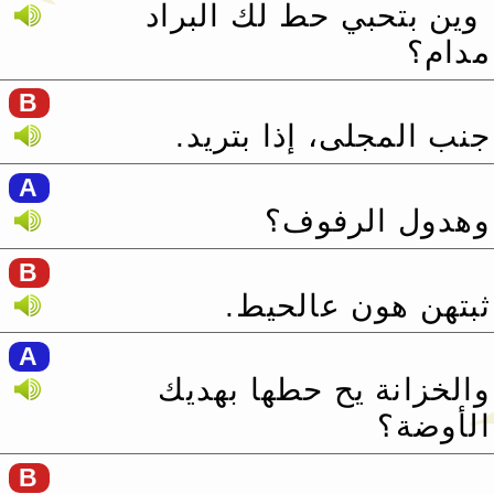
‏ وين بتحبي حط لك البراد
مدام؟
B
جنب المجلى، إذا بتريد.‏
A
وهدول الرفوف؟
B
ثبتهن هون عالحيط.‏
A
والخزانة يح حطها بهديك
الأوضة؟
B