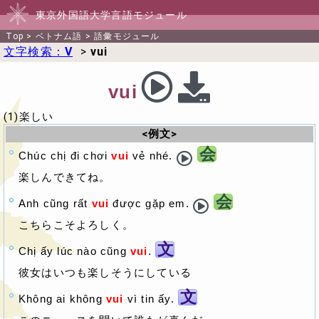
東京外国語大学言語モジュール
Top
>
ベトナム語
>
語彙モジュール
文字検索：
V
>
vui
vui
(1)楽しい
<例文>
会
Chúc chị đi chơi
vui
vẻ nhé.
楽しんできてね。
会
Anh cũng rất
vui
được gặp em.
こちらこそよろしく。
文
Chị ấy lúc nào cũng
vui
.
彼女はいつも楽しそうにしている
文
Không ai không
vui
vì tin ấy.