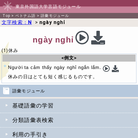
東京外国語大学言語モジュール
Top
>
ベトナム語
>
語彙モジュール
文字検索：
N
>
ngày nghỉ
ngày nghỉ
(1)休み
<例文>
Người ta cảm thấy ngày nghỉ ngắn lắm.
休みの日はとても短く感じるものです。
語彙モジュール
基礎語彙の学習
分類語彙表検索
利用の手引き