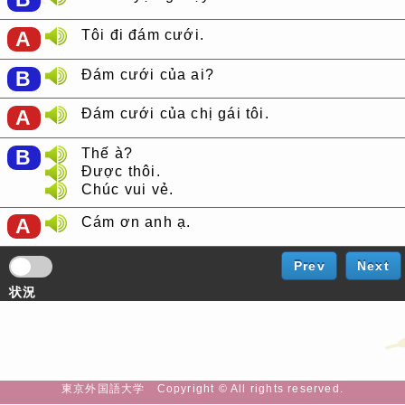
A
Tôi đi đám cưới.
B
Đám cưới của ai?
A
Đám cưới của chị gái tôi.
B
Thế à?
Được thôi.
Chúc vui vẻ.
A
Cám ơn anh ạ.
Prev
Next
状況
東京外国語大学 Copyright © All rights reserved.