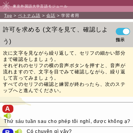
東京外国語大学言語モジュール
Top
ベトナム語
会話
学習者用
許可を求める
文字を見て、確認しよ
指示
う
次に文字を見ながら繰り返して、セリフの細かい部分
まで確認をしましょう。
それぞれのセリフの横の音声ボタンを押すと、音声が
流れますので、文字を目でみて確認しながら、繰り返
して言ってみましょう。
すべてのセリフの確認と練習が終わったら、次のステ
ップへと進んでください。
A
Thứ sáu tuần sau cho phép tôi nghỉ, được không ạ?
B
Có chuyện gì vậy?