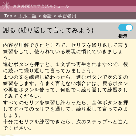
東京外国語大学言語モジュール
Top
トルコ語
会話
学習者用
謝る
繰り返して言ってみよう
指示
内容が理解できたところで、セリフを繰り返して言う
練習をして、使われている表現に慣れていきましょ
う。
進むボタンを押すと、１文ずつ再生されますので、後
に続いて繰り返して言ってみましょう。
１つの文を練習し終わったら、進むボタンで次の文の
練習をします。うまく言えない場合には、戻るボタン
や再度ボタンを使って、何度でも繰り返して練習をし
てみてください。
すべてのセリフを練習し終わったら、全体ボタンを押
してすべてのセリフを通して、繰り返して言ってみま
しょう。
十分にセリフを練習できたら、次のステップへと進ん
でください。