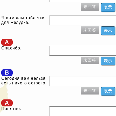
未回答
表示
Я вам дам таблетки
для желудка.
未回答
表示
A
Спасибо.
未回答
表示
B
Сегодня вам нельзя
есть ничего острого.
未回答
表示
A
Понятно.