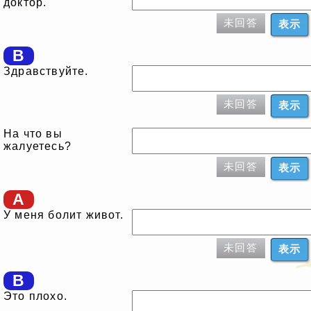
доктор.
未回答
表示
B
Здравствуйте.
未回答
表示
На что вы
жалуетесь?
未回答
表示
A
У меня болит живот.
未回答
表示
B
Это плохо.